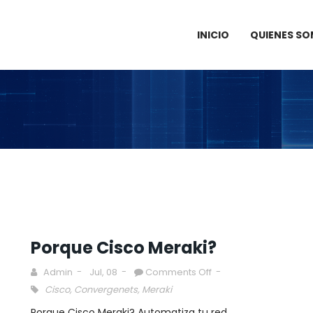
INICIO
QUIENES S
Porque Cisco Meraki?
Admin
Jul, 08
Comments Off
Cisco
,
Convergenets
,
Meraki
Porque Cisco Meraki? Automatiza tu red.